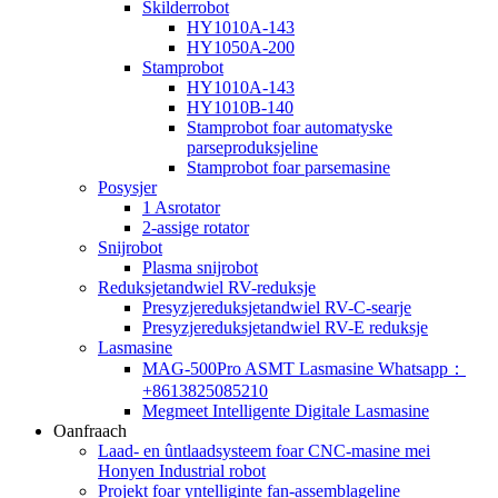
Skilderrobot
HY1010A-143
HY1050A-200
Stamprobot
HY1010A-143
HY1010B-140
Stamprobot foar automatyske
parseproduksjeline
Stamprobot foar parsemasine
Posysjer
1 Asrotator
2-assige rotator
Snijrobot
Plasma snijrobot
Reduksjetandwiel RV-reduksje
Presyzjereduksjetandwiel RV-C-searje
Presyzjereduksjetandwiel RV-E reduksje
Lasmasine
MAG-500Pro ASMT Lasmasine Whatsapp：
+8613825085210
Megmeet Intelligente Digitale Lasmasine
Oanfraach
Laad- en ûntlaadsysteem foar CNC-masine mei
Honyen Industrial robot
Projekt foar yntelliginte fan-assemblageline