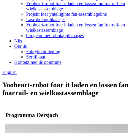
Yooheart-robot foar it laden en lossen fan foarrail- en
wielkastassemblage
Projekt foar yntelliginte fan-assemblageline
Lasrobotapplikaasjes
Yooheart-robot foar it laden en lossen fan foarrail- en
wielkastassemblage
Omgean mei robotapplikaasjes
Nijs
Oer ús
Fabryksrûnlieding
Sertifikaat
Kontakt mei ús opnimme
English
Yooheart-robot foar it laden en lossen fan
foarrail- en wielkastassemblage
Programma Oersjoch