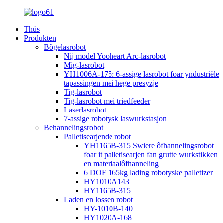
Thús
Produkten
Bôgelasrobot
Nij model Yooheart Arc-lasrobot
Mig-lasrobot
YH1006A-175: 6-assige lasrobot foar yndustriële
tapassingen mei hege presyzje
Tig-lasrobot
Tig-lasrobot mei triedfeeder
Laserlasrobot
7-assige robotysk laswurkstasjon
Behannelingsrobot
Palletisearjende robot
YH1165B-315 Swiere ôfhannelingsrobot
foar it palletisearjen fan grutte wurkstikken
en materiaalôfhanneling
6 DOF 165kg lading robotyske palletizer
HY1010A143
HY1165B-315
Laden en lossen robot
HY-1010B-140
HY1020A-168