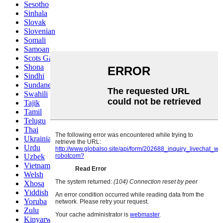
Sesotho
Sinhala
Slovak
Slovenian
Somali
Samoan
Scots Gaelic
Shona
Sindhi
Sundanese
Swahili
Tajik
Tamil
Telugu
Thai
Ukrainian
Urdu
Uzbek
Vietnamese
Welsh
Xhosa
Yiddish
Yoruba
Zulu
Kinyarwanda