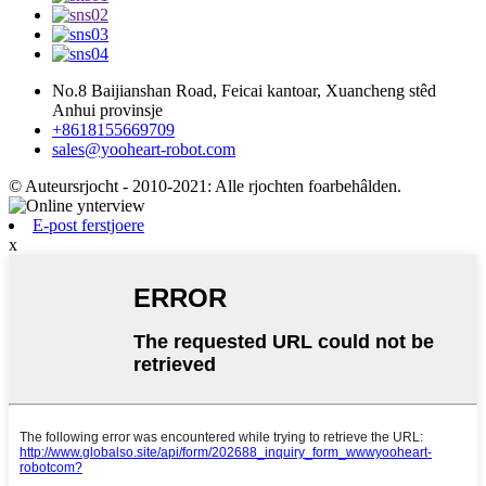
No.8 Baijianshan Road, Feicai kantoar, Xuancheng stêd
Anhui provinsje
+8618155669709
sales@yooheart-robot.com
© Auteursrjocht - 2010-2021: Alle rjochten foarbehâlden.
E-post ferstjoere
x