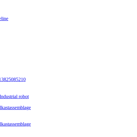
eline
13825085210
dustrial robot
ielkastassemblage
ielkastassemblage