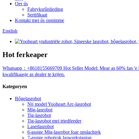
Oer ús
Fabryksrûnlieding
Sertifikaat
Kontakt mei ús opnimme
English
Hot ferkeaper
Whatsapp：+8618155669709 Hot Seller Model: Mear as 60% fan 'e kar fa
kwalifikaasje as dealer te krijen.
Kategoryen
Bôgelasrobot
Nij model Yooheart Arc-lasrobot
Mig-lasrobot
Tig-lasrobot
Tig-lasrobot mei triedfeeder
Laserlasrobot
6-assige Mig-lasrobot foar opslachrek
7-assige robotysk laswurkstasjon