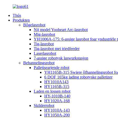
Thús
Produkten
Bôgelasrobot
Nij model Yooheart Arc-lasrobot
Mig-lasrobot
YH1006A-175: 6-assige lasrobot foar yndustriële 
Tig-lasrobot
Tig-lasrobot mei triedfeeder
Laserlasrobot
7-assige robotysk laswurkstasjon
Behannelingsrobot
Palletisearjende robot
YH1165B-315 Swiere ôfhannelingsrobot foar i
6 DOF 165kg lading robotyske palletizer
HY1010A143
HY1165B-315
Laden en lossen robot
HY-1010B-140
HY1020A-168
Skilderrobot
HY1010A-143
HY1050A-200