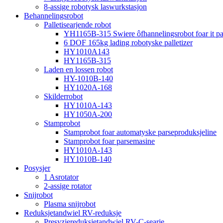
8-assige robotysk laswurkstasjon
Behannelingsrobot
Palletisearjende robot
YH1165B-315 Swiere ôfhannelingsrobot foar it pall
6 DOF 165kg lading robotyske palletizer
HY1010A143
HY1165B-315
Laden en lossen robot
HY-1010B-140
HY1020A-168
Skilderrobot
HY1010A-143
HY1050A-200
Stamprobot
Stamprobot foar automatyske parseproduksjeline
Stamprobot foar parsemasine
HY1010A-143
HY1010B-140
Posysjer
1 Asrotator
2-assige rotator
Snijrobot
Plasma snijrobot
Reduksjetandwiel RV-reduksje
Presyzjereduksjetandwiel RV-C-searje