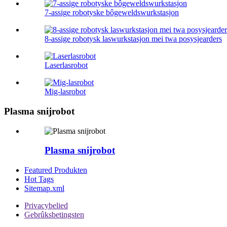
7-assige robotyske bôgeweldswurkstasjon
8-assige robotysk laswurkstasjon mei twa posysjearders
Laserlasrobot
Mig-lasrobot
Plasma snijrobot
Plasma snijrobot
Featured Produkten
Hot Tags
Sitemap.xml
Privacybelied
Gebrûksbetingsten