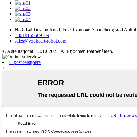
No.8 Baijianshan Road, Feicai kantoar, Xuancheng stêd Anhui 
+8618155669709
sales@yooheart-robot.com
© Auteursrjocht - 2010-2021: Alle rjochten foarbehâlden.
E-post ferstjoere
x