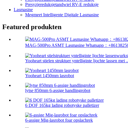
Presyzjereduksjetandwiel RV-E reduksje
Lasmasine
Megmeet Intelligente Digitale Lasmasine
Featured produkten
MAG-500Pro ASMT Lasmasine Whatsapp：+861382508
Yooheart stielen struktuer yntelliginte ljochte lassen mei ..
Yooheart 1450mm lasrobot
lytse 850mm 6-assige handlingrobot
6 DOF 165kg lading robotyske palletizer
6-assige Mig-lasrobot foar opslachrek