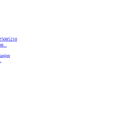
...
.