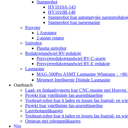
Stamprobot
HY1010A-143
HY1010B-140
Stamprobot foar automatyske parseproduksj
Stamprobot foar parsemasine
Posysjer
1 Asrotator
2-assige rotator
Snijrobot
Plasma snijrobot
Reduksjetandwiel RV-reduksje
Presyzjereduksjetandwiel RV-C-searje
Presyzjereduksjetandwiel RV-E reduksje
Lasmasine
MAG-500Pro ASMT Lasmasine Whatsapp：+86
Megmeet Intelligente Digitale Lasmasine
Oanfraach
Laad- en ûntlaadsysteem foar CNC-masine mei Honyen In
Projekt foar yntelliginte fan-assemblageline
Yooheart-robot foar it laden en lossen fan foarrail- en w
Projekt foar yntelliginte fan-assemblageline
Lasrobotapplikaasjes
Yooheart-robot foar it laden en lossen fan foarrail- en w
Omgean mei robotapplikaasjes
Nijs