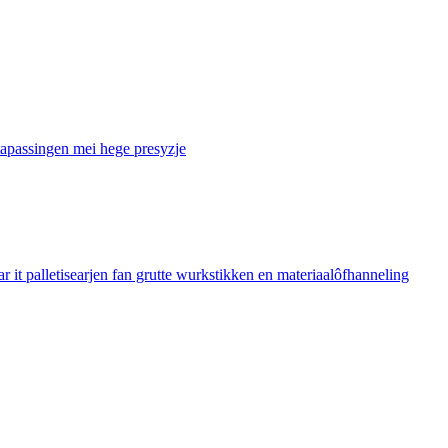
tapassingen mei hege presyzje
t palletisearjen fan grutte wurkstikken en materiaalôfhanneling