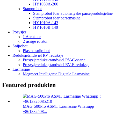
HY1050A-200
Stamprobot
Stamprobot foar automatyske parseproduksjeline
Stamprobot foar parsemasine
HY1010A-143
HY1010B-140
Posysjer
1 Asrotator
2-assige rotator
Snijrobot
Plasma snijrobot
Reduksjetandwiel RV-reduksje
Presyzjereduksjetandwiel RV-C-searje
Presyzjereduksjetandwiel RV-E reduksje
Lasmasine
Megmeet Intelligente Digitale Lasmasine
Featured produkten
MAG-500Pro ASMT Lasmasine Whatsapp：
+861382508...