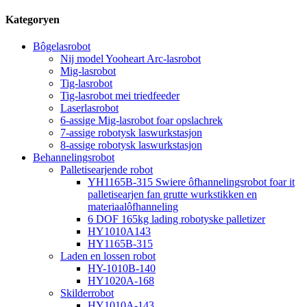
Kategoryen
Bôgelasrobot
Nij model Yooheart Arc-lasrobot
Mig-lasrobot
Tig-lasrobot
Tig-lasrobot mei triedfeeder
Laserlasrobot
6-assige Mig-lasrobot foar opslachrek
7-assige robotysk laswurkstasjon
8-assige robotysk laswurkstasjon
Behannelingsrobot
Palletisearjende robot
YH1165B-315 Swiere ôfhannelingsrobot foar it
palletisearjen fan grutte wurkstikken en
materiaalôfhanneling
6 DOF 165kg lading robotyske palletizer
HY1010A143
HY1165B-315
Laden en lossen robot
HY-1010B-140
HY1020A-168
Skilderrobot
HY1010A-143