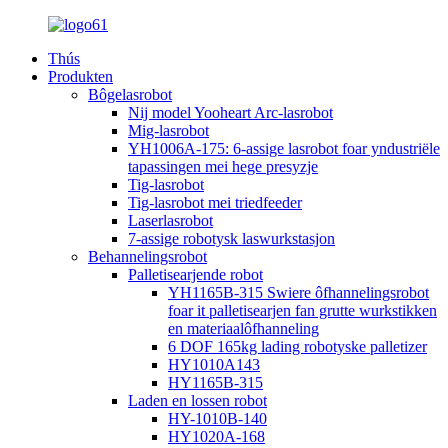
Thús
Produkten
Bôgelasrobot
Nij model Yooheart Arc-lasrobot
Mig-lasrobot
YH1006A-175: 6-assige lasrobot foar yndustriële
tapassingen mei hege presyzje
Tig-lasrobot
Tig-lasrobot mei triedfeeder
Laserlasrobot
7-assige robotysk laswurkstasjon
Behannelingsrobot
Palletisearjende robot
YH1165B-315 Swiere ôfhannelingsrobot
foar it palletisearjen fan grutte wurkstikken
en materiaalôfhanneling
6 DOF 165kg lading robotyske palletizer
HY1010A143
HY1165B-315
Laden en lossen robot
HY-1010B-140
HY1020A-168