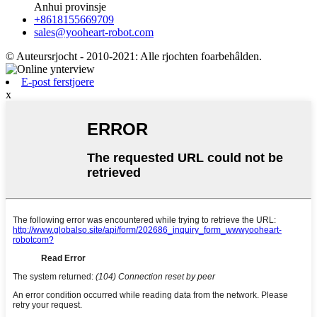
Anhui provinsje
+8618155669709
sales@yooheart-robot.com
© Auteursrjocht - 2010-2021: Alle rjochten foarbehâlden.
E-post ferstjoere
x