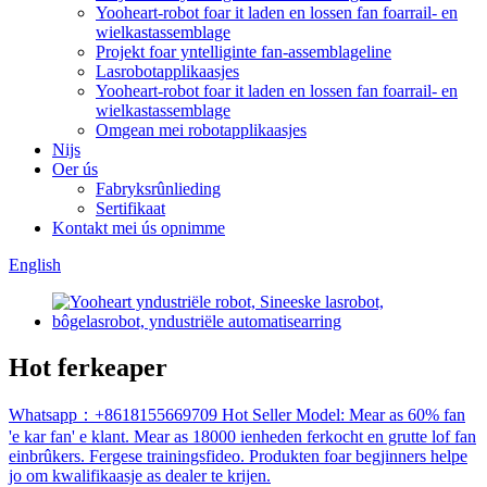
Yooheart-robot foar it laden en lossen fan foarrail- en
wielkastassemblage
Projekt foar yntelliginte fan-assemblageline
Lasrobotapplikaasjes
Yooheart-robot foar it laden en lossen fan foarrail- en
wielkastassemblage
Omgean mei robotapplikaasjes
Nijs
Oer ús
Fabryksrûnlieding
Sertifikaat
Kontakt mei ús opnimme
English
Hot ferkeaper
Whatsapp：+8618155669709 Hot Seller Model: Mear as 60% fan
'e kar fan' e klant. Mear as 18000 ienheden ferkocht en grutte lof fan
einbrûkers. Fergese trainingsfideo. Produkten foar begjinners helpe
jo om kwalifikaasje as dealer te krijen.