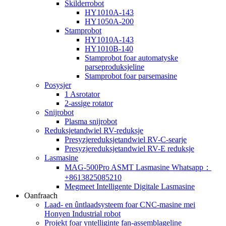
Skilderrobot
HY1010A-143
HY1050A-200
Stamprobot
HY1010A-143
HY1010B-140
Stamprobot foar automatyske
parseproduksjeline
Stamprobot foar parsemasine
Posysjer
1 Asrotator
2-assige rotator
Snijrobot
Plasma snijrobot
Reduksjetandwiel RV-reduksje
Presyzjereduksjetandwiel RV-C-searje
Presyzjereduksjetandwiel RV-E reduksje
Lasmasine
MAG-500Pro ASMT Lasmasine Whatsapp：
+8613825085210
Megmeet Intelligente Digitale Lasmasine
Oanfraach
Laad- en ûntlaadsysteem foar CNC-masine mei
Honyen Industrial robot
Projekt foar yntelliginte fan-assemblageline