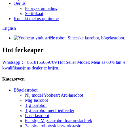
Oer ús
Fabryksrûnlieding
Sertifikaat
Kontakt mei ús opnimme
English
Hot ferkeaper
Whatsapp：+8618155669709 Hot Seller Model: Mear as 60% fan 'e kar fa
kwalifikaasje as dealer te krijen.
Kategoryen
Bôgelasrobot
Nij model Yooheart Arc-lasrobot
Mig-lasrobot
Tig-lasrobot
Tig-lasrobot mei triedfeeder
Laserlasrobot
6-assige Mig-lasrobot foar opslachrek
7-assige robotysk laswurkstasjon