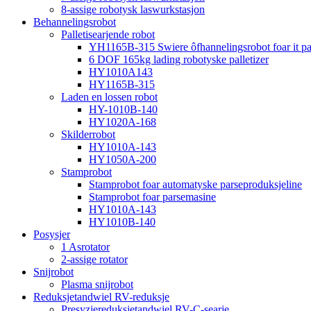
8-assige robotysk laswurkstasjon
Behannelingsrobot
Palletisearjende robot
YH1165B-315 Swiere ôfhannelingsrobot foar it pall
6 DOF 165kg lading robotyske palletizer
HY1010A143
HY1165B-315
Laden en lossen robot
HY-1010B-140
HY1020A-168
Skilderrobot
HY1010A-143
HY1050A-200
Stamprobot
Stamprobot foar automatyske parseproduksjeline
Stamprobot foar parsemasine
HY1010A-143
HY1010B-140
Posysjer
1 Asrotator
2-assige rotator
Snijrobot
Plasma snijrobot
Reduksjetandwiel RV-reduksje
Presyzjereduksjetandwiel RV-C-searje