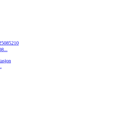
...
.