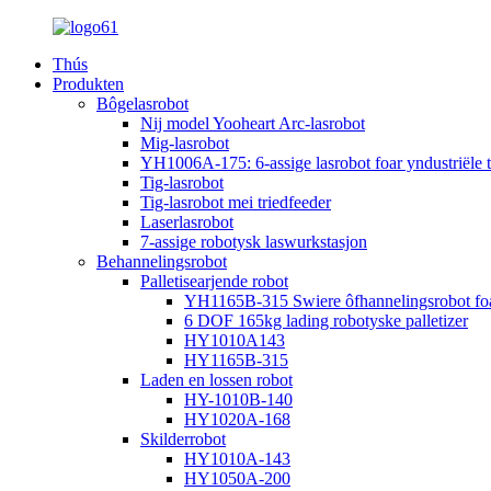
Thús
Produkten
Bôgelasrobot
Nij model Yooheart Arc-lasrobot
Mig-lasrobot
YH1006A-175: 6-assige lasrobot foar yndustriële 
Tig-lasrobot
Tig-lasrobot mei triedfeeder
Laserlasrobot
7-assige robotysk laswurkstasjon
Behannelingsrobot
Palletisearjende robot
YH1165B-315 Swiere ôfhannelingsrobot foar i
6 DOF 165kg lading robotyske palletizer
HY1010A143
HY1165B-315
Laden en lossen robot
HY-1010B-140
HY1020A-168
Skilderrobot
HY1010A-143
HY1050A-200