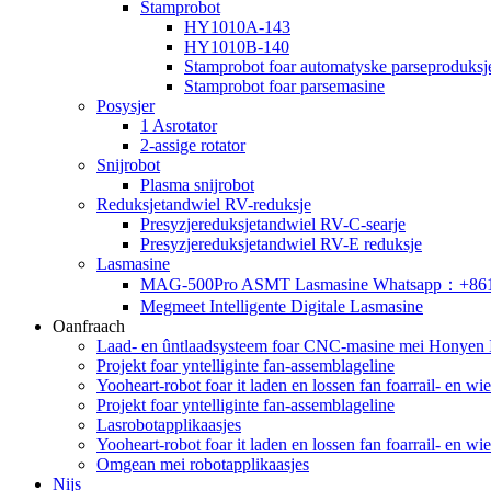
Stamprobot
HY1010A-143
HY1010B-140
Stamprobot foar automatyske parseproduksj
Stamprobot foar parsemasine
Posysjer
1 Asrotator
2-assige rotator
Snijrobot
Plasma snijrobot
Reduksjetandwiel RV-reduksje
Presyzjereduksjetandwiel RV-C-searje
Presyzjereduksjetandwiel RV-E reduksje
Lasmasine
MAG-500Pro ASMT Lasmasine Whatsapp：+86
Megmeet Intelligente Digitale Lasmasine
Oanfraach
Laad- en ûntlaadsysteem foar CNC-masine mei Honyen In
Projekt foar yntelliginte fan-assemblageline
Yooheart-robot foar it laden en lossen fan foarrail- en w
Projekt foar yntelliginte fan-assemblageline
Lasrobotapplikaasjes
Yooheart-robot foar it laden en lossen fan foarrail- en w
Omgean mei robotapplikaasjes
Nijs