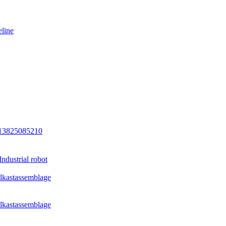
eline
13825085210
dustrial robot
ielkastassemblage
ielkastassemblage