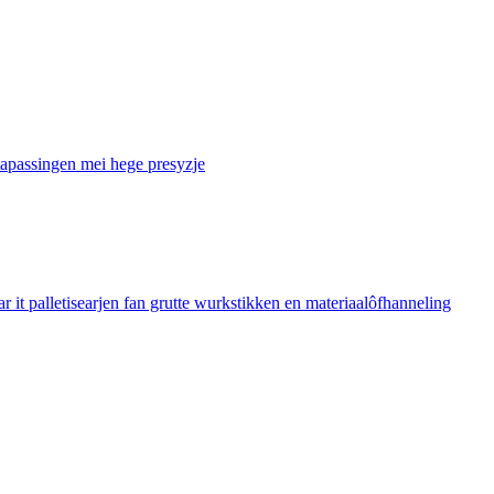
tapassingen mei hege presyzje
t palletisearjen fan grutte wurkstikken en materiaalôfhanneling