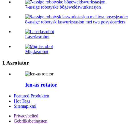
7-assige robotyske bôgeweldswurkstasjon
8-assige robotysk laswurkstasjon mei twa posysjearders
Laserlasrobot
Mig-lasrobot
1 Asrotator
Ien-as rotator
Featured Produkten
Hot Tags
Sitemap.xml
Privacybelied
Gebrûksbetingsten