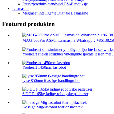
Presyzjereduksjetandwiel RV-E reduksje
Lasmasine
Megmeet Intelligente Digitale Lasmasine
Featured produkten
MAG-500Pro ASMT Lasmasine Whatsapp：+861382508
Yooheart stielen struktuer yntelliginte ljochte lassen mei ..
Yooheart 1450mm lasrobot
lytse 850mm 6-assige handlingrobot
6 DOF 165kg lading robotyske palletizer
6-assige Mig-lasrobot foar opslachrek