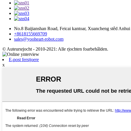
No.8 Baijianshan Road, Feicai kantoar, Xuancheng stêd Anhui 
+8618155669709
sales@yooheart-robot.com
© Auteursrjocht - 2010-2021: Alle rjochten foarbehâlden.
E-post ferstjoere
x