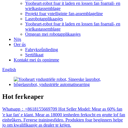
Yooheart-robot foar it laden en lossen fan foarrail- en
wielkastassemblage
Projekt foar yntelliginte fan-assemblageline
Lasrobotapplikaasjes
Yooheart-robot foar it laden en lossen fan foarrail- en
wielkastassemblage
Omgean mei robotapplikaasjes
Nijs
Oer ús
Fabryksrûnlieding
Sertifikaat
Kontakt mei ús opnimme
English
Hot ferkeaper
Whatsapp：+8618155669709 Hot Seller Model: Mear as 60% fan
'e kar fan' e klant. Mear as 18000 ienheden ferkocht en grutte lof fan
einbrûkers. Fergese trainingsfideo. Produkten foar begjinners helpe
jo om kwalifikaasje as dealer te krijen.