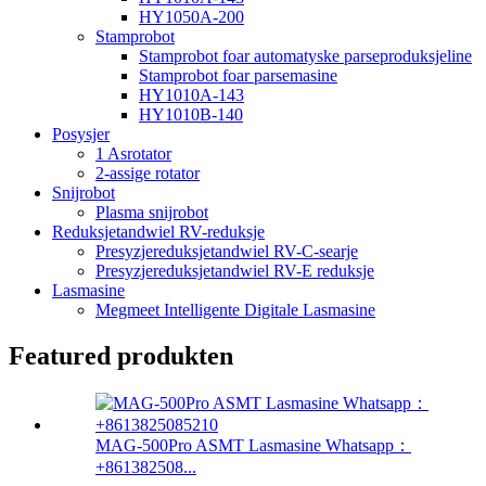
HY1050A-200
Stamprobot
Stamprobot foar automatyske parseproduksjeline
Stamprobot foar parsemasine
HY1010A-143
HY1010B-140
Posysjer
1 Asrotator
2-assige rotator
Snijrobot
Plasma snijrobot
Reduksjetandwiel RV-reduksje
Presyzjereduksjetandwiel RV-C-searje
Presyzjereduksjetandwiel RV-E reduksje
Lasmasine
Megmeet Intelligente Digitale Lasmasine
Featured produkten
MAG-500Pro ASMT Lasmasine Whatsapp：
+861382508...