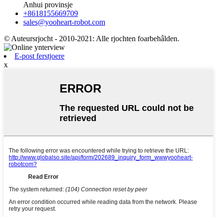
Anhui provinsje
+8618155669709
sales@yooheart-robot.com
© Auteursrjocht - 2010-2021: Alle rjochten foarbehâlden.
E-post ferstjoere
x