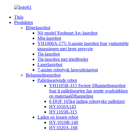
Thús
Produkten
Bôgelasrobot
Nij model Yooheart Arc-lasrobot
Mig-lasrobot
YH1006A-175: 6-assige lasrobot foar yndustriële
tapassingen mei hege presyzje
Tig-lasrobot
Tig-lasrobot mei triedfeeder
Laserlasrobot
7-assige robotysk laswurkstasjon
Behannelingsrobot
Palletisearjende robot
YH1165B-315 Swiere ôfhannelingsrobot
foar it palletisearjen fan grutte wurkstikken
en materiaalôfhanneling
6 DOF 165kg lading robotyske palletizer
HY1010A143
HY1165B-315
Laden en lossen robot
HY-1010B-140
HY1020A-168