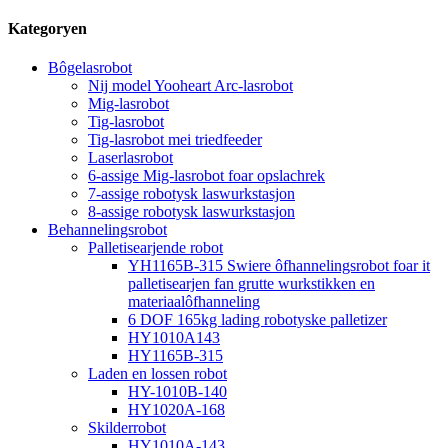
Kategoryen
Bôgelasrobot
Nij model Yooheart Arc-lasrobot
Mig-lasrobot
Tig-lasrobot
Tig-lasrobot mei triedfeeder
Laserlasrobot
6-assige Mig-lasrobot foar opslachrek
7-assige robotysk laswurkstasjon
8-assige robotysk laswurkstasjon
Behannelingsrobot
Palletisearjende robot
YH1165B-315 Swiere ôfhannelingsrobot foar it
palletisearjen fan grutte wurkstikken en
materiaalôfhanneling
6 DOF 165kg lading robotyske palletizer
HY1010A143
HY1165B-315
Laden en lossen robot
HY-1010B-140
HY1020A-168
Skilderrobot
HY1010A-143