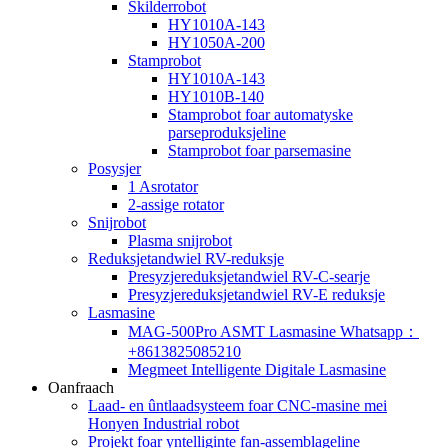
Skilderrobot
HY1010A-143
HY1050A-200
Stamprobot
HY1010A-143
HY1010B-140
Stamprobot foar automatyske
parseproduksjeline
Stamprobot foar parsemasine
Posysjer
1 Asrotator
2-assige rotator
Snijrobot
Plasma snijrobot
Reduksjetandwiel RV-reduksje
Presyzjereduksjetandwiel RV-C-searje
Presyzjereduksjetandwiel RV-E reduksje
Lasmasine
MAG-500Pro ASMT Lasmasine Whatsapp：
+8613825085210
Megmeet Intelligente Digitale Lasmasine
Oanfraach
Laad- en ûntlaadsysteem foar CNC-masine mei
Honyen Industrial robot
Projekt foar yntelliginte fan-assemblageline