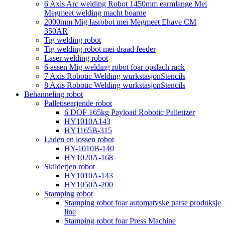
6 Axis Arc welding Robot 1450mm earmlange Mei
Megmeet welding macht boarne
2000mm Mig lasrobot mei Megmeet Ehave CM
350AR
Tig welding robot
Tig welding robot mei draad feeder
Laser welding robot
6 assen Mig welding robot foar opslach rack
7 Axis Robotic Welding wurkstasjonStencils
8 Axis Robotic Welding wurkstasjonStencils
Behanneling robot
Palletisearjende robot
6 DOF 165kg Payload Robotic Palletizer
HY1010A143
HY1165B-315
Laden en lossen robot
HY-1010B-140
HY1020A-168
Skilderjen robot
HY1010A-143
HY1050A-200
Stamping robot
Stamping robot foar automatyske parse produksje
line
Stamping robot foar Press Machine