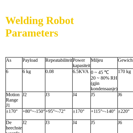
Welding Robot
Parameters
As
Payload
Repeatabiliteit
Power
Miljeu
Gewich
kapasiteit
6
6 kg
0.08
6.5KVA
170 kg
0 ~ 45 ℃
20 ~ 80% RH
(gjin
kondensaasje)
Motion
J2
J3
J4
J5
J6
Range
J1
±170°
+80°~-150°
+95°~-72°
±170°
+115°~-140°
±220°
De
J2
J3
J4
J5
J6
heechste