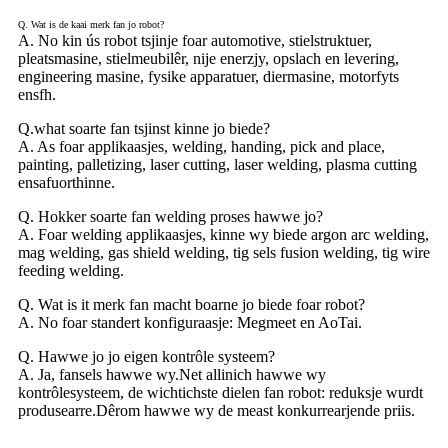
Q. Wat is de kaai merk fan jo robot?
A. No kin ús robot tsjinje foar automotive, stielstruktuer,
pleatsmasine, stielmeubilêr, nije enerzjy, opslach en levering,
engineering masine, fysike apparatuer, diermasine, motorfyts
ensfh.
Q.what soarte fan tsjinst kinne jo biede?
A. As foar applikaasjes, welding, handing, pick and place,
painting, palletizing, laser cutting, laser welding, plasma cutting
ensafuorthinne.
Q. Hokker soarte fan welding proses hawwe jo?
A. Foar welding applikaasjes, kinne wy ​​biede argon arc welding,
mag welding, gas shield welding, tig sels fusion welding, tig wire
feeding welding.
Q. Wat is it merk fan macht boarne jo biede foar robot?
A. No foar standert konfiguraasje: Megmeet en AoTai.
Q. Hawwe jo jo eigen kontrôle systeem?
A. Ja, fansels hawwe wy.Net allinich hawwe wy
kontrôlesysteem, de wichtichste dielen fan robot: reduksje wurdt
produsearre.Dêrom hawwe wy de meast konkurrearjende priis.