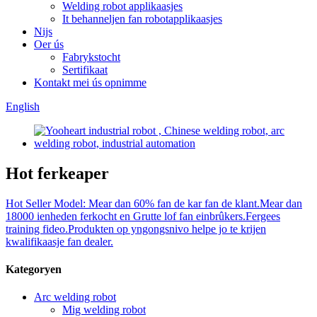
Welding robot applikaasjes
It behanneljen fan robotapplikaasjes
Nijs
Oer ús
Fabrykstocht
Sertifikaat
Kontakt mei ús opnimme
English
Hot ferkeaper
Hot Seller Model: Mear dan 60% fan de kar fan de klant.Mear dan
18000 ienheden ferkocht en Grutte lof fan einbrûkers.Fergees
training fideo.Produkten op yngongsnivo helpe jo te krijen
kwalifikaasje fan dealer.
Kategoryen
Arc welding robot
Mig welding robot