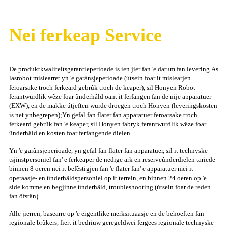
Nei ferkeap Service
De produktkwaliteitsgarantieperioade is ien jier fan 'e datum fan levering.As
lasrobot mislearret yn 'e garânsjeperioade (útsein foar it mislearjen
feroarsake troch ferkeard gebrûk troch de keaper), sil Honyen Robot
ferantwurdlik wêze foar ûnderhâld oant it ferfangen fan de nije apparatuer
(EXW), en de makke útjeften wurde droegen troch Honyen (leveringskosten
is net ynbegrepen);Yn gefal fan flater fan apparatuer feroarsake troch
ferkeard gebrûk fan 'e keaper, sil Honyen fabryk ferantwurdlik wêze foar
ûnderhâld en kosten foar ferfangende dielen.
Yn 'e garânsjeperioade, yn gefal fan flater fan apparatuer, sil it technyske
tsjinstpersoniel fan' e ferkeaper de nedige ark en reserveûnderdielen tariede
binnen 8 oeren nei it befêstigjen fan 'e flater fan' e apparatuer mei it
operaasje- en ûnderhâldspersoniel op it terrein, en binnen 24 oeren op 'e
side komme en begjinne ûnderhâld, troubleshooting (útsein foar de reden
fan ôfstân).
Alle jierren, basearre op 'e eigentlike merksituaasje en de behoeften fan
regionale brûkers, fiert it bedriuw geregeldwei fergees regionale technyske