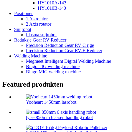
HY1010A-143
HY1010B-140
Positioner
1 As rotator
2 Axis rotator
Snijrobot
Plasma snijrobot
Reduksje Gear RV Reducer
Precision Reduction Gear RV-C rige
Precision Reduction Gear RV-E Reducer
Welding Machine
Megmeet Intelligent Digital Welding Machine
Bingo TIG welding machine
Bingo MIG welding machine
Featured produkten
Yooheart 1450mm lasrobot
lytse 850mm 6 assen handling robot