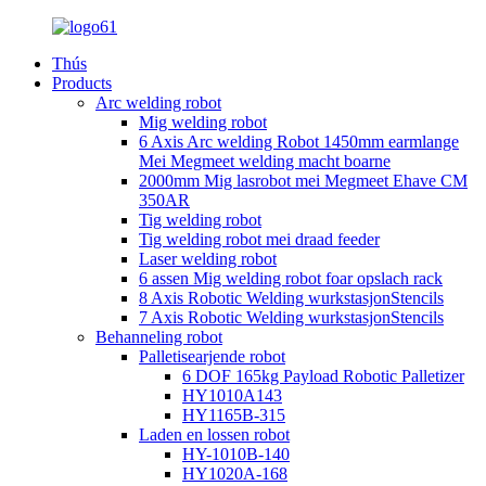
Thús
Products
Arc welding robot
Mig welding robot
6 Axis Arc welding Robot 1450mm earmlange
Mei Megmeet welding macht boarne
2000mm Mig lasrobot mei Megmeet Ehave CM
350AR
Tig welding robot
Tig welding robot mei draad feeder
Laser welding robot
6 assen Mig welding robot foar opslach rack
8 Axis Robotic Welding wurkstasjonStencils
7 Axis Robotic Welding wurkstasjonStencils
Behanneling robot
Palletisearjende robot
6 DOF 165kg Payload Robotic Palletizer
HY1010A143
HY1165B-315
Laden en lossen robot
HY-1010B-140
HY1020A-168