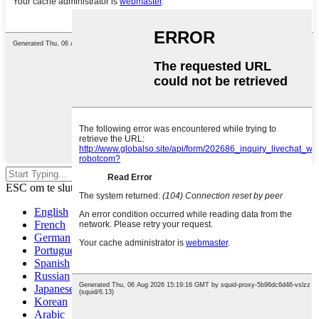
Druk op Enter om te sykjen of
ESC om te sluten
English
French
German
Portuguese
Spanish
Russian
Japanese
Korean
Arabic