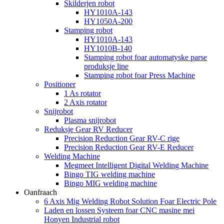
Skilderjen robot
HY1010A-143
HY1050A-200
Stamping robot
HY1010A-143
HY1010B-140
Stamping robot foar automatyske parse
produksje line
Stamping robot foar Press Machine
Positioner
1 As rotator
2 Axis rotator
Snijrobot
Plasma snijrobot
Reduksje Gear RV Reducer
Precision Reduction Gear RV-C rige
Precision Reduction Gear RV-E Reducer
Welding Machine
Megmeet Intelligent Digital Welding Machine
Bingo TIG welding machine
Bingo MIG welding machine
Oanfraach
6 Axis Mig Welding Robot Solution Foar Electric Pole
Laden en lossen Systeem foar CNC masine mei
Honyen Industrial robot