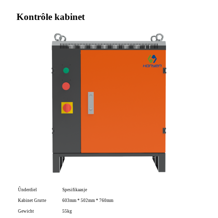
Kontrôle kabinet
Ûnderdiel
Spesifikaasje
Kabinet Grutte
603mm * 502mm * 760mm
Gewicht
55kg