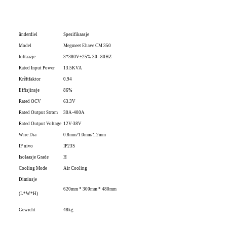
ûnderdiel
Spesifikaasje
Model
Megmeet Ehave CM 350
foltaazje
3*380V±25% 30--80HZ
Rated Input Power
13.5KVA
Krêftfaktor
0.94
Effisjinsje
86%
Rated OCV
63.3V
Rated Output Strom
30A-400A
Rated Output Voltage
12V-38V
Wire Dia
0.8mm/1.0mm/1.2mm
IP nivo
IP23S
Isolaasje Grade
H
Cooling Mode
Air Cooling
Diminsje
620mm * 300mm * 480mm
(L*W*H)
Gewicht
48kg