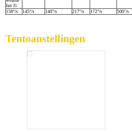
wearde
fan J1
158°/s
145°/s
140°/s
217°/s
172°/s
500°/s
Tentoanstellingen