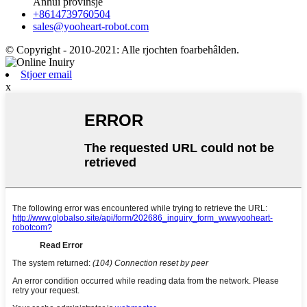
Anhui provinsje
+8614739760504
sales@yooheart-robot.com
© Copyright - 2010-2021: Alle rjochten foarbehâlden.
Stjoer email
x