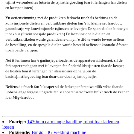
tsjinst werombesites (útsein de tsjinstfergoeding foar it ferfangen fan dielen
en komponinten).
Yn oerienstimming mei de produkten ferkocht troch ús bedriuw en de
konvinsjonele dielen en verbruikbare dielen fan 'e folsleine set lasrobot,
garandearje wy konvinsjonele tsjinsten te leverjen.De spare dielen binne yn
it pakhús (útsein spesjale produkten).De konvinsjonele dielen en
verbruiksartikelen wurde garandearre om yn 'e tiid te wurde levere neffens
de bestelling, en de spesjale dielen wurde besteld neffens it kontrakt ôfpraat
troch beide partijen.
Nei it ferrinnen fan 'e garânsjeperioade, as de apparatuer mislearret, sil de
ferkeaper trochgean mei it leverjen fan ûnderhâldstsjinsten foar de keaper,
de kosten foar it ferfangen fan aksessoires ophelje, en de
basistsjinstfergoeding foar doar-oan-doar tsjinst ophelje.
Neffens de fraach fan 'e keaper sil de ferkeaper ferantwurdlik wêze foar de
libbenslange fergese upgrade fan' e apparatuersoftware brûkt troch de keaper
foar Mig-lasrobot
Foarige:
1430mm earmlange handling robot foar laden en
lossen
Folgjende:
Bingo TIG welding machine