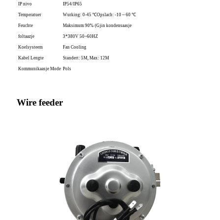
IP nivo
IP54/IP65
Temperatuer
Wurking: 0-45 ℃
Opslach: -10 ~ 60 ℃
Feuchte
Maksimum 90% (Gjin kondensaasje
foltaazje
3*380V 50~60HZ
Koelsysteem
Fan Cooling
Kabel Lengte
Standert: 5M, Max: 12M
Kommunikaasje Mode
Pols
Wire feeder