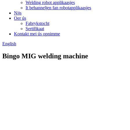
Welding robot applikaasjes
It behanneljen fan robotapplikaasjes
Nijs
Oer ús
Fabrykstocht
Sertifikaat
Kontakt mei ús opnimme
English
Bingo MIG welding machine