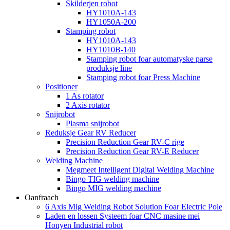
Skilderjen robot
HY1010A-143
HY1050A-200
Stamping robot
HY1010A-143
HY1010B-140
Stamping robot foar automatyske parse
produksje line
Stamping robot foar Press Machine
Positioner
1 As rotator
2 Axis rotator
Snijrobot
Plasma snijrobot
Reduksje Gear RV Reducer
Precision Reduction Gear RV-C rige
Precision Reduction Gear RV-E Reducer
Welding Machine
Megmeet Intelligent Digital Welding Machine
Bingo TIG welding machine
Bingo MIG welding machine
Oanfraach
6 Axis Mig Welding Robot Solution Foar Electric Pole
Laden en lossen Systeem foar CNC masine mei
Honyen Industrial robot