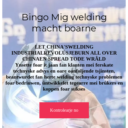
Bingo Mig welding
macht boarne
LET CHINA'S
WELDING
INDUSTRIAL
REVOLÚSJE
BURN ALL OVER
CHINA
EN SPREAD TO
DE WRÂLD
Ynsette foar it jaan fan klanten mei ferskate
technyske advys en oare oanfoljende tsjinsten,
beantwurdet fan herte welding technyske problemen
foar bedriuwen, ûntwikkelet tegearre mei brûkers en
koppen foar sukses
Kontrolearje no