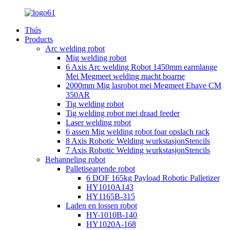
Thús
Products
Arc welding robot
Mig welding robot
6 Axis Arc welding Robot 1450mm earmlange
Mei Megmeet welding macht boarne
2000mm Mig lasrobot mei Megmeet Ehave CM
350AR
Tig welding robot
Tig welding robot mei draad feeder
Laser welding robot
6 assen Mig welding robot foar opslach rack
8 Axis Robotic Welding wurkstasjonStencils
7 Axis Robotic Welding wurkstasjonStencils
Behanneling robot
Palletisearjende robot
6 DOF 165kg Payload Robotic Palletizer
HY1010A143
HY1165B-315
Laden en lossen robot
HY-1010B-140
HY1020A-168