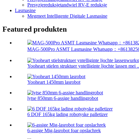
Presyzjereduksjetandwiel RV-E reduksje
Lasmasine
Megmeet Intelligente Digitale Lasmasine
Featured produkten
MAG-500Pro ASMT Lasmasine Whatsapp：+861382508
Yooheart stielen struktuer yntelliginte ljochte lassen mei ..
Yooheart 1450mm lasrobot
lytse 850mm 6-assige handlingrobot
6 DOF 165kg lading robotyske palletizer
6-assige Mig-lasrobot foar opslachrek