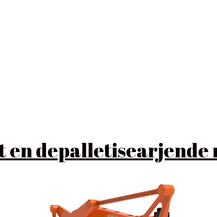
t en depalletisearjende 