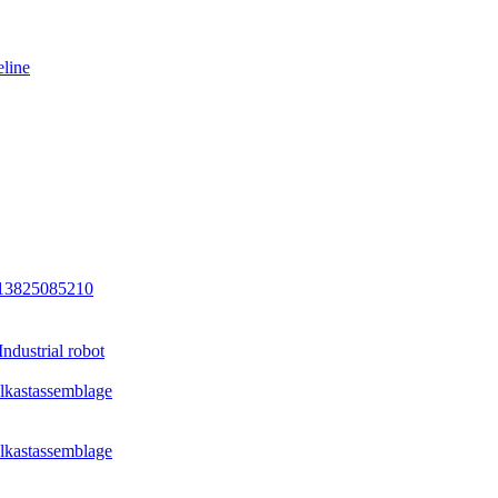
eline
13825085210
dustrial robot
ielkastassemblage
ielkastassemblage