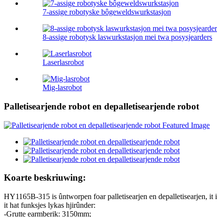
7-assige robotyske bôgeweldswurkstasjon
8-assige robotysk laswurkstasjon mei twa posysjearders
Laserlasrobot
Mig-lasrobot
Palletisearjende robot en depalletisearjende robot
Koarte beskriuwing:
HY1165B-315 is ûntworpen foar palletisearjen en depalletisearjen, it is
it hat funksjes lykas hjirûnder:
-Grutte earmberik: 3150mm;