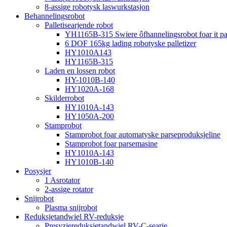
8-assige robotysk laswurkstasjon
Behannelingsrobot
Palletisearjende robot
YH1165B-315 Swiere ôfhannelingsrobot foar it pall
6 DOF 165kg lading robotyske palletizer
HY1010A143
HY1165B-315
Laden en lossen robot
HY-1010B-140
HY1020A-168
Skilderrobot
HY1010A-143
HY1050A-200
Stamprobot
Stamprobot foar automatyske parseproduksjeline
Stamprobot foar parsemasine
HY1010A-143
HY1010B-140
Posysjer
1 Asrotator
2-assige rotator
Snijrobot
Plasma snijrobot
Reduksjetandwiel RV-reduksje
Presyzjereduksjetandwiel RV-C-searje