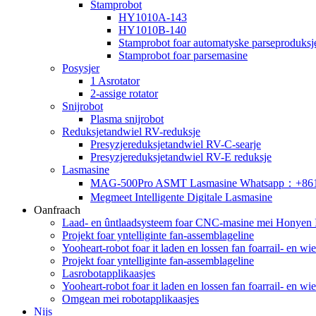
Stamprobot
HY1010A-143
HY1010B-140
Stamprobot foar automatyske parseproduksj
Stamprobot foar parsemasine
Posysjer
1 Asrotator
2-assige rotator
Snijrobot
Plasma snijrobot
Reduksjetandwiel RV-reduksje
Presyzjereduksjetandwiel RV-C-searje
Presyzjereduksjetandwiel RV-E reduksje
Lasmasine
MAG-500Pro ASMT Lasmasine Whatsapp：+86
Megmeet Intelligente Digitale Lasmasine
Oanfraach
Laad- en ûntlaadsysteem foar CNC-masine mei Honyen In
Projekt foar yntelliginte fan-assemblageline
Yooheart-robot foar it laden en lossen fan foarrail- en w
Projekt foar yntelliginte fan-assemblageline
Lasrobotapplikaasjes
Yooheart-robot foar it laden en lossen fan foarrail- en w
Omgean mei robotapplikaasjes
Nijs