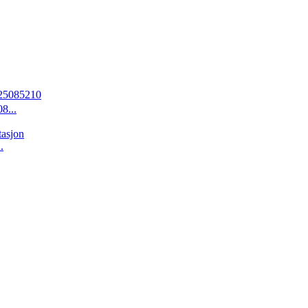
...
.