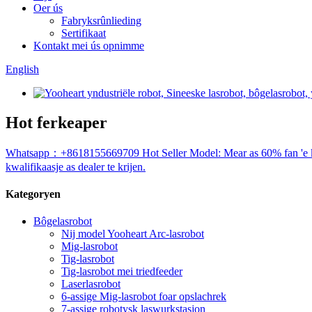
Oer ús
Fabryksrûnlieding
Sertifikaat
Kontakt mei ús opnimme
English
Hot ferkeaper
Whatsapp：+8618155669709 Hot Seller Model: Mear as 60% fan 'e kar fa
kwalifikaasje as dealer te krijen.
Kategoryen
Bôgelasrobot
Nij model Yooheart Arc-lasrobot
Mig-lasrobot
Tig-lasrobot
Tig-lasrobot mei triedfeeder
Laserlasrobot
6-assige Mig-lasrobot foar opslachrek
7-assige robotysk laswurkstasjon