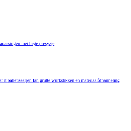
tapassingen mei hege presyzje
t palletisearjen fan grutte wurkstikken en materiaalôfhanneling