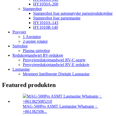
HY1050A-200
Stamprobot
Stamprobot foar automatyske parseproduksjeline
Stamprobot foar parsemasine
HY1010A-143
HY1010B-140
Posysjer
1 Asrotator
2-assige rotator
Snijrobot
Plasma snijrobot
Reduksjetandwiel RV-reduksje
Presyzjereduksjetandwiel RV-C-searje
Presyzjereduksjetandwiel RV-E reduksje
Lasmasine
Megmeet Intelligente Digitale Lasmasine
Featured produkten
MAG-500Pro ASMT Lasmasine Whatsapp：
+861382508...