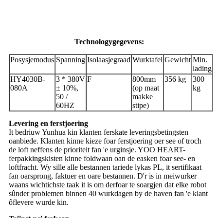
Technologygegevens:
Posysjemodus
Spanning
Isolaasjegraad
Wurktafel
Gewicht
Min.
lading
HY4030B-
3 * 380V
F
800mm
356 kg
300
080A
± 10%,
(op maat
kg
50 /
makke
60HZ
stipe)
Levering en ferstjoering
It bedriuw Yunhua kin klanten ferskate leveringsbetingsten
oanbiede. Klanten kinne kieze foar ferstjoering oer see of troch
de loft neffens de prioriteit fan 'e urginsje. YOO HEART-
ferpakkingskisten kinne foldwaan oan de easken foar see- en
loftfracht. Wy sille alle bestannen tariede lykas PL, it sertifikaat
fan oarsprong, faktuer en oare bestannen. D'r is in meiwurker
waans wichtichste taak it is om derfoar te soargjen dat elke robot
sûnder problemen binnen 40 wurkdagen by de haven fan 'e klant
ôflevere wurde kin.