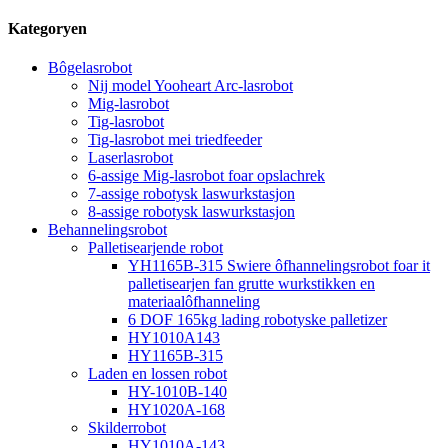
Kategoryen
Bôgelasrobot
Nij model Yooheart Arc-lasrobot
Mig-lasrobot
Tig-lasrobot
Tig-lasrobot mei triedfeeder
Laserlasrobot
6-assige Mig-lasrobot foar opslachrek
7-assige robotysk laswurkstasjon
8-assige robotysk laswurkstasjon
Behannelingsrobot
Palletisearjende robot
YH1165B-315 Swiere ôfhannelingsrobot foar it
palletisearjen fan grutte wurkstikken en
materiaalôfhanneling
6 DOF 165kg lading robotyske palletizer
HY1010A143
HY1165B-315
Laden en lossen robot
HY-1010B-140
HY1020A-168
Skilderrobot
HY1010A-143