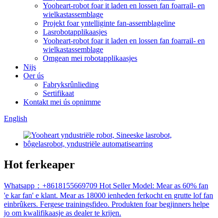
Yooheart-robot foar it laden en lossen fan foarrail- en
wielkastassemblage
Projekt foar yntelliginte fan-assemblageline
Lasrobotapplikaasjes
Yooheart-robot foar it laden en lossen fan foarrail- en
wielkastassemblage
Omgean mei robotapplikaasjes
Nijs
Oer ús
Fabryksrûnlieding
Sertifikaat
Kontakt mei ús opnimme
English
Hot ferkeaper
Whatsapp：+8618155669709 Hot Seller Model: Mear as 60% fan
'e kar fan' e klant. Mear as 18000 ienheden ferkocht en grutte lof fan
einbrûkers. Fergese trainingsfideo. Produkten foar begjinners helpe
jo om kwalifikaasje as dealer te krijen.