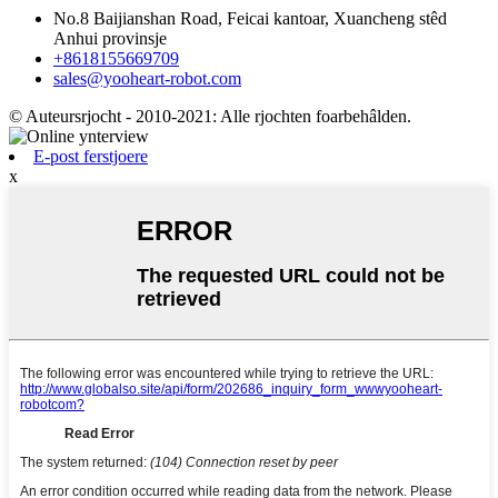
No.8 Baijianshan Road, Feicai kantoar, Xuancheng stêd
Anhui provinsje
+8618155669709
sales@yooheart-robot.com
© Auteursrjocht - 2010-2021: Alle rjochten foarbehâlden.
E-post ferstjoere
x