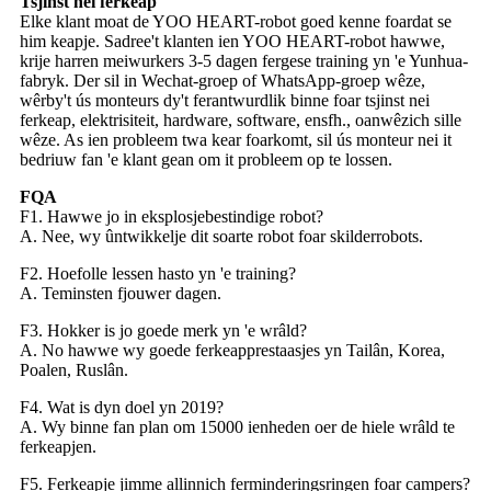
Tsjinst nei ferkeap
Elke klant moat de YOO HEART-robot goed kenne foardat se
him keapje. Sadree't klanten ien YOO HEART-robot hawwe,
krije harren meiwurkers 3-5 dagen fergese training yn 'e Yunhua-
fabryk. Der sil in Wechat-groep of WhatsApp-groep wêze,
wêrby't ús monteurs dy't ferantwurdlik binne foar tsjinst nei
ferkeap, elektrisiteit, hardware, software, ensfh., oanwêzich sille
wêze. As ien probleem twa kear foarkomt, sil ús monteur nei it
bedriuw fan 'e klant gean om it probleem op te lossen.
FQA
F1. Hawwe jo in eksplosjebestindige robot?
A. Nee, wy ûntwikkelje dit soarte robot foar skilderrobots.
F2. Hoefolle lessen hasto yn 'e training?
A. Teminsten fjouwer dagen.
F3. Hokker is jo goede merk yn 'e wrâld?
A. No hawwe wy goede ferkeapprestaasjes yn Tailân, Korea,
Poalen, Ruslân.
F4. Wat is dyn doel yn 2019?
A. Wy binne fan plan om 15000 ienheden oer de hiele wrâld te
ferkeapjen.
F5. Ferkeapje jimme allinnich ferminderingsringen foar campers?