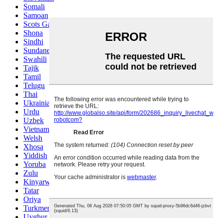
Somali
Samoan
Scots Gaelic
Shona
Sindhi
Sundanese
Swahili
Tajik
Tamil
Telugu
Thai
Ukrainian
Urdu
Uzbek
Vietnamese
Welsh
Xhosa
Yiddish
Yoruba
Zulu
Kinyarwanda
Tatar
Oriya
Turkmen
Uyghur