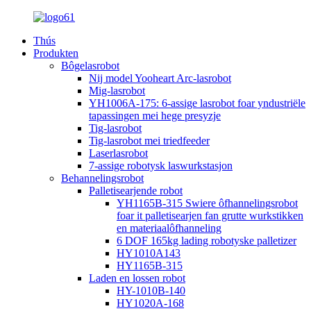
Thús
Produkten
Bôgelasrobot
Nij model Yooheart Arc-lasrobot
Mig-lasrobot
YH1006A-175: 6-assige lasrobot foar yndustriële
tapassingen mei hege presyzje
Tig-lasrobot
Tig-lasrobot mei triedfeeder
Laserlasrobot
7-assige robotysk laswurkstasjon
Behannelingsrobot
Palletisearjende robot
YH1165B-315 Swiere ôfhannelingsrobot
foar it palletisearjen fan grutte wurkstikken
en materiaalôfhanneling
6 DOF 165kg lading robotyske palletizer
HY1010A143
HY1165B-315
Laden en lossen robot
HY-1010B-140
HY1020A-168