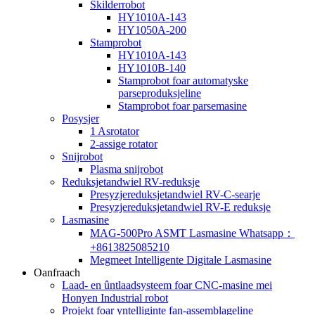
Skilderrobot
HY1010A-143
HY1050A-200
Stamprobot
HY1010A-143
HY1010B-140
Stamprobot foar automatyske
parseproduksjeline
Stamprobot foar parsemasine
Posysjer
1 Asrotator
2-assige rotator
Snijrobot
Plasma snijrobot
Reduksjetandwiel RV-reduksje
Presyzjereduksjetandwiel RV-C-searje
Presyzjereduksjetandwiel RV-E reduksje
Lasmasine
MAG-500Pro ASMT Lasmasine Whatsapp：
+8613825085210
Megmeet Intelligente Digitale Lasmasine
Oanfraach
Laad- en ûntlaadsysteem foar CNC-masine mei
Honyen Industrial robot
Projekt foar yntelliginte fan-assemblageline