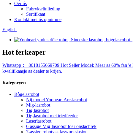
Oer ús
Fabryksrûnlieding
Sertifikaat
Kontakt mei ús opnimme
English
Hot ferkeaper
Whatsapp：+8618155669709 Hot Seller Model: Mear as 60% fan 'e kar fa
kwalifikaasje as dealer te krijen.
Kategoryen
Bôgelasrobot
Nij model Yooheart Arc-lasrobot
Mig-lasrobot
Tig-lasrobot
Tig-lasrobot mei triedfeeder
Laserlasrobot
6-assige Mig-lasrobot foar opslachrek
7-assige robotysk laswurkstasjon