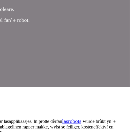
oleare.
l fan' e robot.
lasrobots
 lasapplikaasjes. In protte dêrfan
wurde brûkt yn 'e
blagelinen rapper makke, wylst se feiliger, kosteneffektyf en