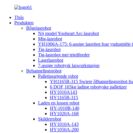
Thús
Produkten
Bôgelasrobot
Nij model Yooheart Arc-lasrobot
Mig-lasrobot
YH1006A-175: 6-assige lasrobot foar yndustriële 
Tig-lasrobot
Tig-lasrobot mei triedfeeder
Laserlasrobot
7-assige robotysk laswurkstasjon
Behannelingsrobot
Palletisearjende robot
YH1165B-315 Swiere ôfhannelingsrobot foar i
6 DOF 165kg lading robotyske palletizer
HY1010A143
HY1165B-315
Laden en lossen robot
HY-1010B-140
HY1020A-168
Skilderrobot
HY1010A-143
HY1050A-200