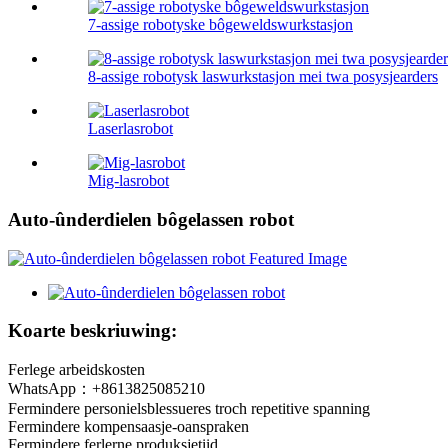
7-assige robotyske bôgeweldswurkstasjon
8-assige robotysk laswurkstasjon mei twa posysjearders
Laserlasrobot
Mig-lasrobot
Auto-ûnderdielen bôgelassen robot
Koarte beskriuwing:
Ferlege arbeidskosten
WhatsApp：+8613825085210
Fermindere personielsblessueres troch repetitive spanning
Fermindere kompensaasje-oanspraken
Fermindere ferlerne produksjetiid