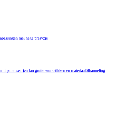
tapassingen mei hege presyzje
t palletisearjen fan grutte wurkstikken en materiaalôfhanneling