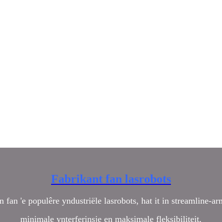
Fabrikant fan lasrobots
n fan 'e populêre yndustriële lasrobots, hat it in streamline-a
minimale ynterferinsje en maksimale fleksibiliteit,