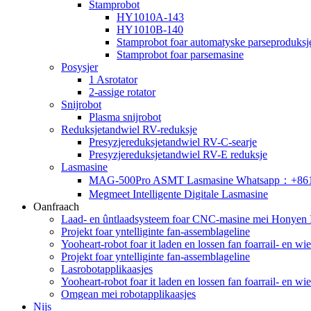
Stamprobot
HY1010A-143
HY1010B-140
Stamprobot foar automatyske parseproduksj
Stamprobot foar parsemasine
Posysjer
1 Asrotator
2-assige rotator
Snijrobot
Plasma snijrobot
Reduksjetandwiel RV-reduksje
Presyzjereduksjetandwiel RV-C-searje
Presyzjereduksjetandwiel RV-E reduksje
Lasmasine
MAG-500Pro ASMT Lasmasine Whatsapp：+86
Megmeet Intelligente Digitale Lasmasine
Oanfraach
Laad- en ûntlaadsysteem foar CNC-masine mei Honyen In
Projekt foar yntelliginte fan-assemblageline
Yooheart-robot foar it laden en lossen fan foarrail- en w
Projekt foar yntelliginte fan-assemblageline
Lasrobotapplikaasjes
Yooheart-robot foar it laden en lossen fan foarrail- en w
Omgean mei robotapplikaasjes
Nijs