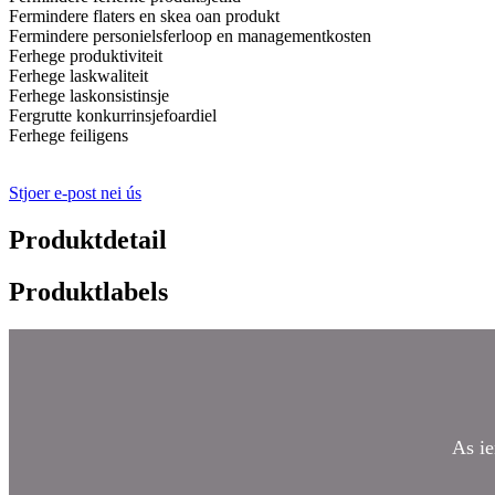
Fermindere flaters en skea oan produkt
Fermindere personielsferloop en managementkosten
Ferhege produktiviteit
Ferhege laskwaliteit
Ferhege laskonsistinsje
Fergrutte konkurrinsjefoardiel
Ferhege feiligens
Stjoer e-post nei ús
Produktdetail
Produktlabels
As ie