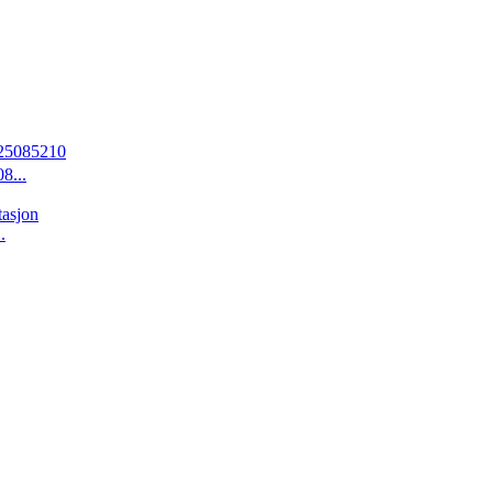
...
.