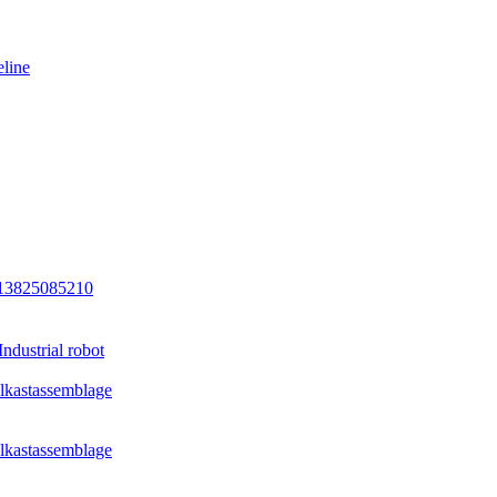
eline
13825085210
dustrial robot
ielkastassemblage
ielkastassemblage