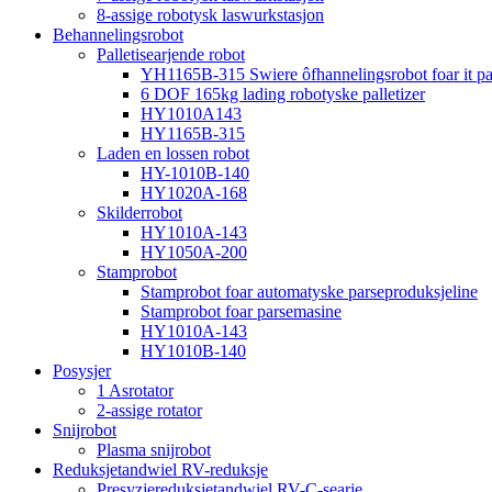
8-assige robotysk laswurkstasjon
Behannelingsrobot
Palletisearjende robot
YH1165B-315 Swiere ôfhannelingsrobot foar it pall
6 DOF 165kg lading robotyske palletizer
HY1010A143
HY1165B-315
Laden en lossen robot
HY-1010B-140
HY1020A-168
Skilderrobot
HY1010A-143
HY1050A-200
Stamprobot
Stamprobot foar automatyske parseproduksjeline
Stamprobot foar parsemasine
HY1010A-143
HY1010B-140
Posysjer
1 Asrotator
2-assige rotator
Snijrobot
Plasma snijrobot
Reduksjetandwiel RV-reduksje
Presyzjereduksjetandwiel RV-C-searje