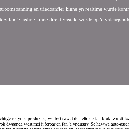
stroomspanning en triedoanfier kinne yn realtime wurde kontr
rs fan 'e lasline kinne direkt ynsteld wurde op 'e ynlearpende
tige rol yn 'e produksje, wêrby't sawat de helte dêrfan brûkt wurdt foar
drok dwaande west mei it feroarjen fan 'e yndustry. Se hawwe auto-assem