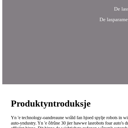
De las
De lasparamete
Produktyntroduksje
Yn 'e technology-oandreaune wrâld fan hjoed spylje robots in wich
auto-yndustry. Yn 'e ôfrûne 30 jier hawwe lasrobots foar auto's 