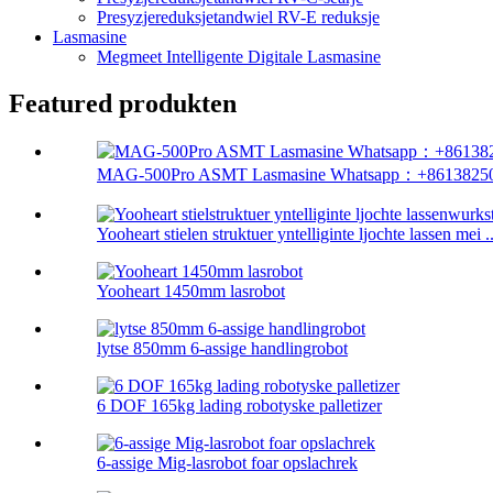
Presyzjereduksjetandwiel RV-E reduksje
Lasmasine
Megmeet Intelligente Digitale Lasmasine
Featured produkten
MAG-500Pro ASMT Lasmasine Whatsapp：+861382508
Yooheart stielen struktuer yntelliginte ljochte lassen mei ..
Yooheart 1450mm lasrobot
lytse 850mm 6-assige handlingrobot
6 DOF 165kg lading robotyske palletizer
6-assige Mig-lasrobot foar opslachrek