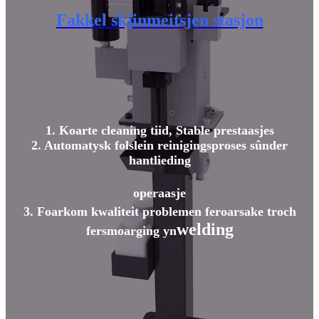
Fakkel skjinmeitsjen stasjon
1. Koarte cleaning tiid, Stable prestaasjes
2. Automatysk folslein reinigingsproses sûnder
hantlieding
operaasje
3. Foarkom kwaliteit problemen feroarsake troch
welding
fersmoarging yn