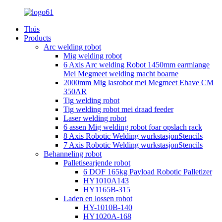
Thús
Products
Arc welding robot
Mig welding robot
6 Axis Arc welding Robot 1450mm earmlange
Mei Megmeet welding macht boarne
2000mm Mig lasrobot mei Megmeet Ehave CM
350AR
Tig welding robot
Tig welding robot mei draad feeder
Laser welding robot
6 assen Mig welding robot foar opslach rack
8 Axis Robotic Welding wurkstasjonStencils
7 Axis Robotic Welding wurkstasjonStencils
Behanneling robot
Palletisearjende robot
6 DOF 165kg Payload Robotic Palletizer
HY1010A143
HY1165B-315
Laden en lossen robot
HY-1010B-140
HY1020A-168