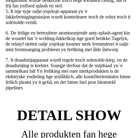
meganisme wurde beskerme troch hege kwaliteit casing, dat is
frij fan ynfloed splash en stof.
5. It nije type oalje-ynjeksje-apparaat yn 'e
fakkelreinigingsstasjon wurdt kontrolearre troch de robot troch it
solenoïde-ventil.
6. De feilige en betroubere atomisearjende anty-splash-agent kin
de woartel fan 'e welding-fakkelkop tige goed berikke.Tagelyk,
de relatyf sletten oalje ynjeksje keamer sterk ferminderet it oalje
mist fersmoarging probleem yn ferliking mei âlde ûntwerp
7. It draadsnijapparaat wurdt regele troch solenoïde-klep, en de
draadsnijing is krekter. Soargje derfoar dat de snijdraad yn 'e
sammelkast falt Yn ferliking mei oare merkprodukten is de
elektryske yndieling tige ienfâldich, alle kontrôleeleminten binne
feilich pleatst yn it gefal, en der binne hiel pear bleatsteld
pipelines
DETAIL SHOW
Alle produkten fan hege