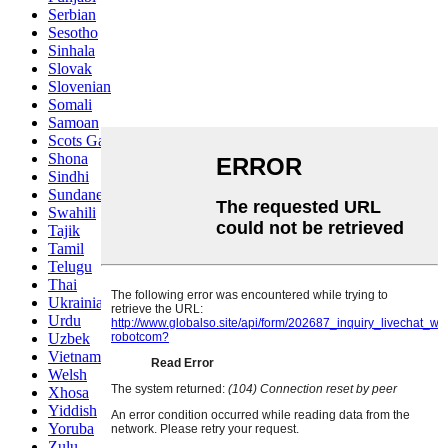
Serbian
Sesotho
Sinhala
Slovak
Slovenian
Somali
Samoan
Scots Gaelic
Shona
Sindhi
Sundanese
Swahili
Tajik
Tamil
Telugu
Thai
Ukrainian
Urdu
Uzbek
Vietnamese
Welsh
Xhosa
Yiddish
Yoruba
Zulu