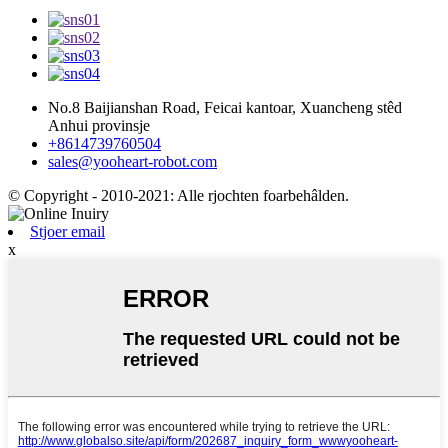
No.8 Baijianshan Road, Feicai kantoar, Xuancheng stêd
Anhui provinsje
+8614739760504
sales@yooheart-robot.com
© Copyright - 2010-2021: Alle rjochten foarbehâlden.
Stjoer email
x