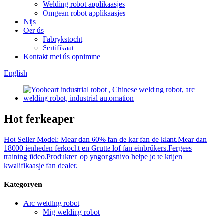
Welding robot applikaasjes
Omgean robot applikaasjes
Nijs
Oer ús
Fabrykstocht
Sertifikaat
Kontakt mei ús opnimme
English
Hot ferkeaper
Hot Seller Model: Mear dan 60% fan de kar fan de klant.Mear dan
18000 ienheden ferkocht en Grutte lof fan einbrûkers.Fergees
training fideo.Produkten op yngongsnivo helpe jo te krijen
kwalifikaasje fan dealer.
Kategoryen
Arc welding robot
Mig welding robot