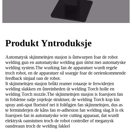
Produkt Yntroduksje
Automatysk skjinmeitsjen stasjon is ûntwurpen foar de robot
welding gun en automatyske welding gun útrist mei automatyske
welding system.The wurking fan de apparatuer wurdt regele
troch robot, en de apparatuer sil soargje foar de oerienkommende
feedback sinjaal oan de robot.
It skjinmeitsjen stasjon brûkt reamer rotaasje te ferwiderjen
welding slakken en ûnreinheden út welding Torch holle en
welding Torch nozzle.The skjinmeitsjen stasjon is foarsjoen fan
in folsleine oalje ynjeksje struktuer, de welding Torch kop kin
spray anti-spat floeistof nei it foltôgjen fan skjinmeitsjen, dus as
te ferminderjen de kâns fan re-adhesion fan welding slag.It is ek
foarsjoen fan in automatyske wire cutting apparaat, dat wurdt
elektrysk oanstutsen troch de robot controller of meganysk
oandreaun troch de welding fakkel