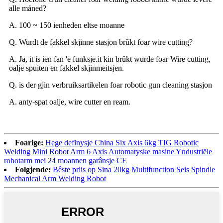
alle måned?
A. 100 ~ 150 ienheden eltse moanne
Q. Wurdt de fakkel skjinne stasjon brûkt foar wire cutting?
A. Ja, it is ien fan 'e funksje.it kin brûkt wurde foar Wire cutting,
oalje spuiten en fakkel skjinmeitsjen.
Q. is der gjin verbruiksartikelen foar robotic gun cleaning stasjon
A. anty-spat oalje, wire cutter en ream.
Foarige:
Hege definysje China Six Axis 6kg TIG Robotic
Welding Mini Robot Arm 6 Axis Automatyske masine Yndustriële
robotarm mei 24 moannen garânsje CE
Folgjende:
Bêste priis op Sina 20kg Multifunction Seis Spindle
Mechanical Arm Welding Robot