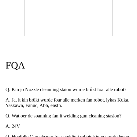
FQA
Q. Kin jo Nozzle cleanning staion wurde brûkt foar alle robot?
A. Ja, it kin brûkt wurde foar alle merken fan robot, lykas Kuka,
Yaskawa, Fanuc, Abb, ensfh.
Q. Wat oer de spanning fan it welding gun cleaning stasjon?
A. 24V
Q. Hoefolle Gun cleaner foar welding robots kinne wurde levere