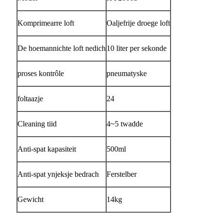
Komprimearre loft
Oaljefrije droege loft
De hoemannichte loft nedich
10 liter per sekonde
proses kontrôle
pneumatyske
foltaazje
24
Cleaning tiid
4~5 twadde
Anti-spat kapasiteit
500ml
Anti-spat ynjeksje bedrach
Ferstelber
Gewicht
14kg