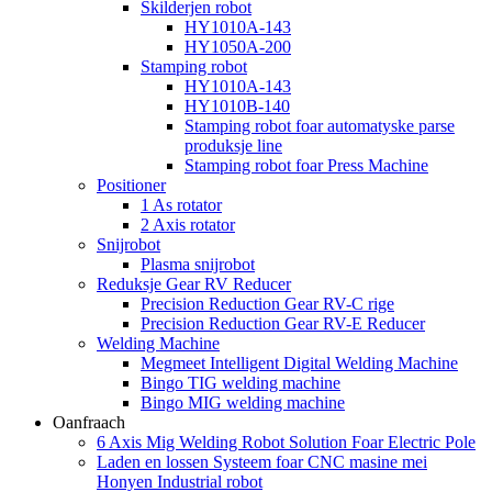
Skilderjen robot
HY1010A-143
HY1050A-200
Stamping robot
HY1010A-143
HY1010B-140
Stamping robot foar automatyske parse
produksje line
Stamping robot foar Press Machine
Positioner
1 As rotator
2 Axis rotator
Snijrobot
Plasma snijrobot
Reduksje Gear RV Reducer
Precision Reduction Gear RV-C rige
Precision Reduction Gear RV-E Reducer
Welding Machine
Megmeet Intelligent Digital Welding Machine
Bingo TIG welding machine
Bingo MIG welding machine
Oanfraach
6 Axis Mig Welding Robot Solution Foar Electric Pole
Laden en lossen Systeem foar CNC masine mei
Honyen Industrial robot