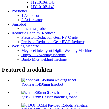
HY1010A-143
HY1010B-140
Positioner
1 As rotator
2 Axis rotator
Snijrobot
Plasma snijrobot
Reduksje Gear RV Reducer
Precision Reduction Gear RV-C rige
Precision Reduction Gear RV-E Reducer
Welding Machine
Megmeet Intelligent Digital Welding Machine
Bingo TIG welding machine
Bingo MIG welding machine
Featured produkten
Yooheart 1450mm lasrobot
lytse 850mm 6 assen handling robot