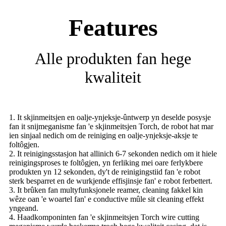
Features
Alle produkten fan hege
kwaliteit
1. It skjinmeitsjen en oalje-ynjeksje-ûntwerp yn deselde posysje
fan it snijmeganisme fan 'e skjinmeitsjen Torch, de robot hat mar
ien sinjaal nedich om de reiniging en oalje-ynjeksje-aksje te
foltôgjen.
2. It reinigingsstasjon hat allinich 6-7 sekonden nedich om it hiele
reinigingsproses te foltôgjen, yn ferliking mei oare ferlykbere
produkten yn 12 sekonden, dy't de reinigingstiid fan 'e robot
sterk besparret en de wurkjende effisjinsje fan' e robot ferbettert.
3. It brûken fan multyfunksjonele reamer, cleaning fakkel kin
wêze oan 'e woartel fan' e conductive mûle sit cleaning effekt
yngeand.
4. Haadkomponinten fan 'e skjinmeitsjen Torch wire cutting