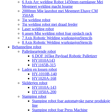
6 Axis Arc welding Robot 1450mm earmlange Mei
Megmeet welding macht boarne
2000mm Mig lasrobot mei Megmeet Ehave CM
350AR
Tig welding robot
Tig welding robot mei draad feeder
Laser welding robot
6 assen Mig welding robot foar opslach rack
7 Axis Robotic Welding wurkstasjonStencils
8 Axis Robotic Welding wurkstasjonStencils
Behanneling robot
Palletisearjende robot
6 DOF 165kg Payload Robotic Palletizer
HY1010A143
HY1165B-315
Laden en lossen robot
HY-1010B-140
HY1020A-168
Skilderjen robot
HY1010A-143
HY1050A-200
Stamping robot
Stamping robot foar automatyske parse produksje
line
Stamping robot foar Press Machine